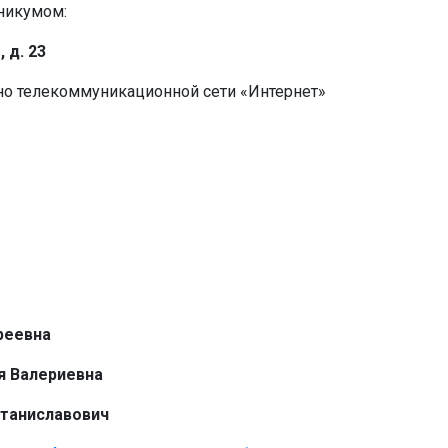
никумом:
 д. 23
но телекоммуникационной сети «Интернет»
реевна
я Валериевна
Станиславович