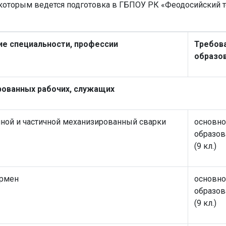
 которым ведется подготовка в ГБПОУ РК «Феодосийский т
е специальности, профессии
Требова
образо
рованных рабочих, служащих
чной и частичной механизированный сварки
основно
образов
(9 кл.)
армен
основно
образов
(9 кл.)