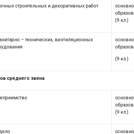
лочных строительных и декоративных работ
основно
образов
(9 кл.)
нитарно – технических, вентиляционных
основно
рудования
образов
(9 кл.)
ов среднего звена
теприимство
основно
образов
(9 кл.)
 дело
основно